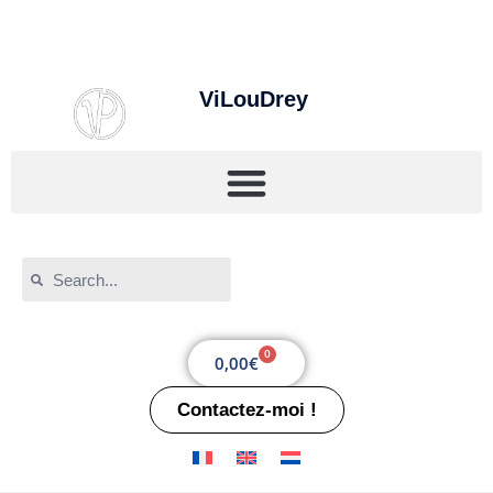
ViLouDrey
0
0,00
€
Contactez-moi !