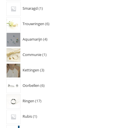
Smaragd
1
Trouwringen
6
Aquamarijn
4
Communie
1
Kettingen
3
Oorbellen
6
Ringen
17
Rubis
1