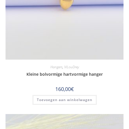
Hangers
,
ViLouDrey
Kleine bolvormige hartvormige hanger
160,00
€
Toevoegen aan winkelwagen