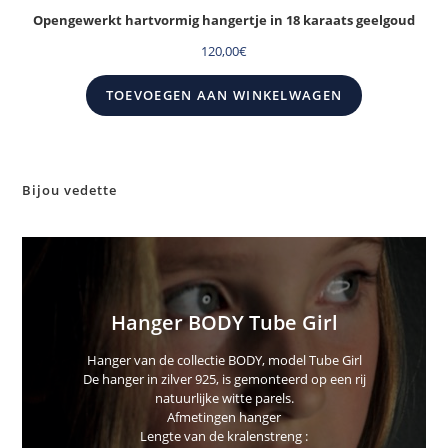
Opengewerkt hartvormig hangertje in 18 karaats geelgoud
120,00
€
TOEVOEGEN AAN WINKELWAGEN
Bijou vedette
Hanger BODY Tube Girl
Hanger van de collectie BODY, model Tube Girl
De hanger in zilver 925, is gemonteerd op een rij
natuurlijke witte parels.
Afmetingen hanger
Lengte van de kralenstreng :